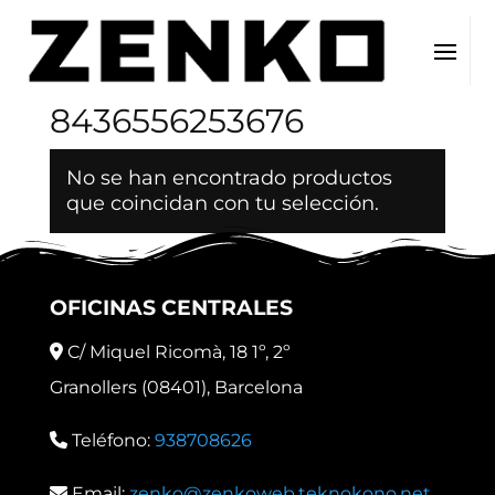
Inicio
/ EAN del producto / 8436556253676
8436556253676
No se han encontrado productos
que coincidan con tu selección.
OFICINAS CENTRALES
C/ Miquel Ricomà, 18 1º, 2º
Granollers (08401), Barcelona
Teléfono:
938708626
Email:
zenko@zenkoweb.teknokono.net