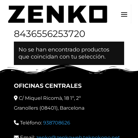
Inicio
/ EAN del producto / 8436556253720
8436556253720
No se han encontrado productos
que coincidan con tu selección.
OFICINAS CENTRALES
C/ Miquel Ricomà, 18 1º, 2º
Granollers (08401), Barcelona
Teléfono:
938708626
Email:
zenko@zenkoweb.teknokono.net