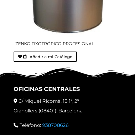
ZENKO TIXOTRÓPICO PROFESIONAL
Añadir a mi Catálogo
OFICINAS CENTRALES
C/ Miquel Ricomà, 18 1º, 2º
Granollers (08401), Barcelona
Teléfono:
938708626