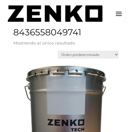
Inicio
/ EAN del producto / 8436558049741
8436558049741
Mostrando el único resultado