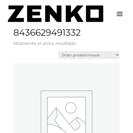
Inicio
/ EAN del producto / 8436629491332
8436629491332
Mostrando el único resultado