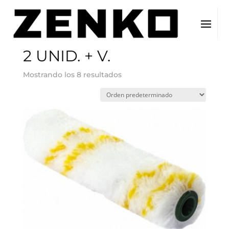
Inicio
/ Envase del producto / 2 UNID. + V.
2 UNID. + V.
Mostrando los 8 resultados