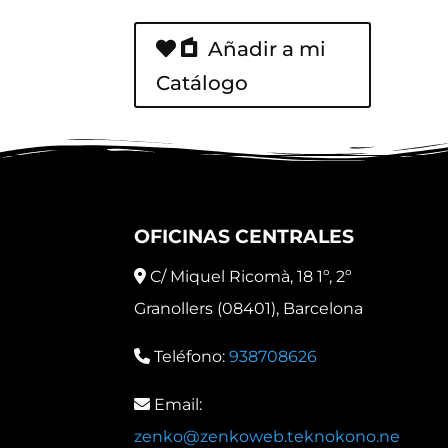
Añadir a mi
Catálogo
OFICINAS CENTRALES
C/ Miquel Ricomà, 18 1º, 2º
Granollers (08401), Barcelona
Teléfono:
938708626
Email:
zenko@zenkoweb.teknokono.ne