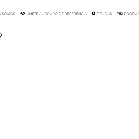
S SOMOS
ÚNETE AL GRUPO DE REFERENCIA
TIENDAS
PRODU
marillo
o