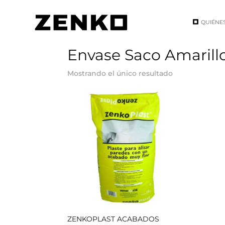
QUIÉNE
Inicio
/ Envase del producto / Envase Saco A
Envase Saco Amarill
Mostrando el único resultado
ZENKOPLAST ACABADOS