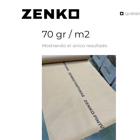
QUIÉNE
Inicio
/ Peso del producto / 70 gr / m2
70 gr / m2
Mostrando el único resultado