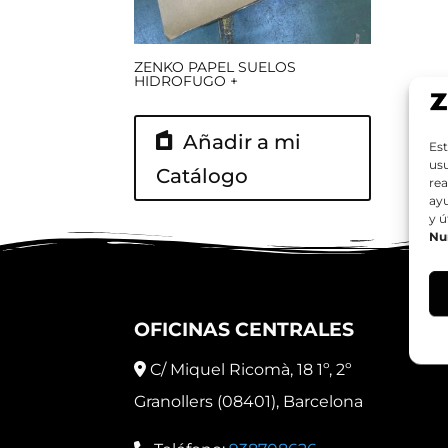
ZENKO PAPEL SUELOS
HIDROFUGO +
Añadir a mi
Est
usu
Catálogo
rea
ay
y ú
Nu
OFICINAS CENTRALES
C/ Miquel Ricomà, 18 1º, 2º
Granollers (08401), Barcelona