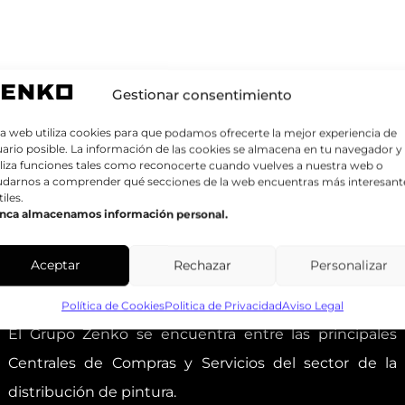
Gestionar consentimiento
a web utiliza cookies para que podamos ofrecerte la mejor experiencia de
ario posible. La información de las cookies se almacena en tu navegador y
liza funciones tales como reconocerte cuando vuelves a nuestra web o
udarnos a comprender qué secciones de la web encuentras más interesant
tiles.
nca almacenamos información personal.
Aceptar
Rechazar
Personalizar
GRUPO ZENKO
Política de Cookies
Politica de Privacidad
Aviso Legal
El Grupo Zenko se encuentra entre las principales
Centrales de Compras y Servicios del sector de la
distribución de pintura.