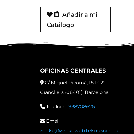
Añadir a mi
Catálogo
OFICINAS CENTRALES
C/ Miquel Ricomà, 18 1º, 2º
Granollers (08401), Barcelona
Teléfono:
938708626
Email:
zenko@zenkoweb.teknokono.ne