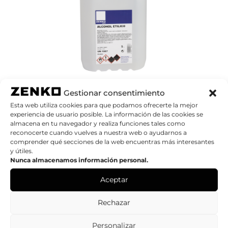
Gestionar consentimiento
ALCOHOL ETÍLICO
Esta web utiliza cookies para que podamos ofrecerte la mejor
experiencia de usuario posible. La información de las cookies se
Añadir a mi Catálogo
almacena en tu navegador y realiza funciones tales como
reconocerte cuando vuelves a nuestra web o ayudarnos a
comprender qué secciones de la web encuentras más interesantes
y útiles.
Nunca almacenamos información personal.
Aceptar
Rechazar
Personalizar