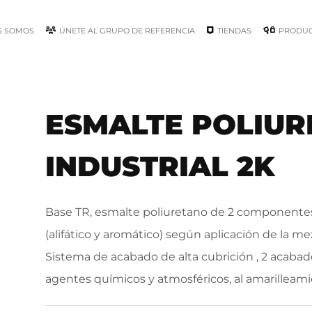
S SOMOS
ÚNETE AL GRUPO DE REFERENCIA
TIENDAS
PRODU
ESMALTE POLIU
INDUSTRIAL 2K
Base TR, esmalte poliuretano de 2 componentes, 
(alifático y aromático) según aplicación de la mez
Sistema de acabado de alta cubrición , 2 acabado
agentes químicos y atmosféricos, al amarilleamie