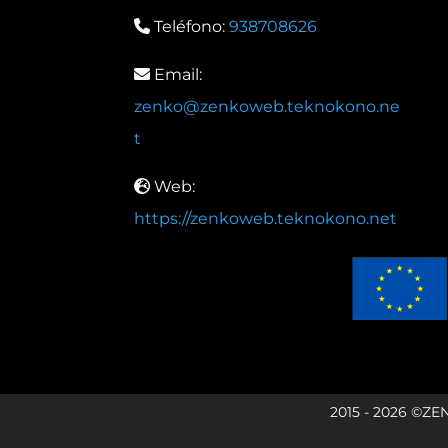
Teléfono:
938708626
Email:
zenko@zenkoweb.teknokono.ne
t
Web:
https://zenkoweb.teknokono.net
2015 - 2026 ©ZE