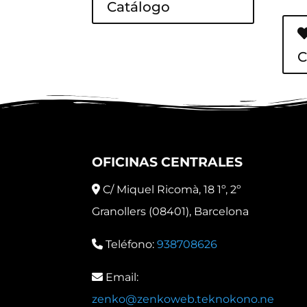
Catálogo
C
OFICINAS CENTRALES
C/ Miquel Ricomà, 18 1º, 2º
Granollers (08401), Barcelona
Teléfono:
938708626
Email:
zenko@zenkoweb.teknokono.ne