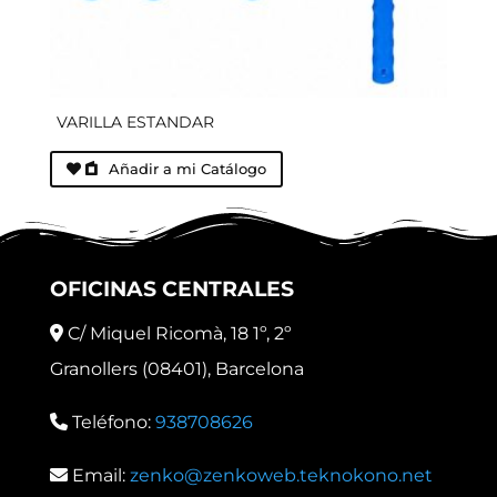
VARILLA ESTANDAR
Añadir a mi Catálogo
OFICINAS CENTRALES
C/ Miquel Ricomà, 18 1º, 2º
Granollers (08401), Barcelona
Teléfono:
938708626
Email:
zenko@zenkoweb.teknokono.net