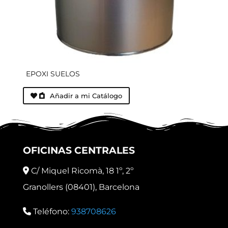
EPOXI SUELOS
Añadir a mi Catálogo
OFICINAS CENTRALES
C/ Miquel Ricomà, 18 1º, 2º
Granollers (08401), Barcelona
Teléfono:
938708626