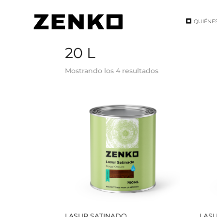
QUIÉNE
Inicio
/ Tamaño del producto / 20 L
20 L
Mostrando los 4 resultados
LASUR SATINADO
LAS