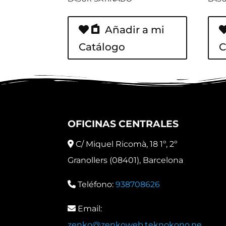
Añadir a mi
Catálogo
C
OFICINAS CENTRALES
C/ Miquel Ricomà, 18 1º, 2º
Granollers (08401), Barcelona
Teléfono:
938708626
Email:
zenko@zenkoweb.teknokono.ne