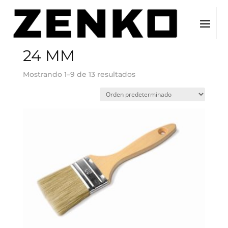
Inicio
/ Tamaño del producto / 24 MM
24 MM
Mostrando 1–9 de 13 resultados