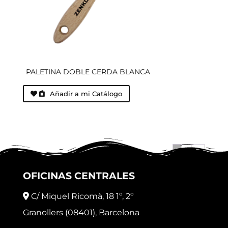
PALETINA DOBLE CERDA BLANCA
Añadir a mi Catálogo
1
2
→
OFICINAS CENTRALES
C/ Miquel Ricomà, 18 1º, 2º
Granollers (08401), Barcelona