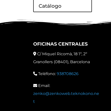
Catálogo
OFICINAS CENTRALES
C/ Miquel Ricomà, 18 1º, 2º
Granollers (08401), Barcelona
Teléfono:
938708626
Email:
zenko@zenkoweb.teknokono.ne
t