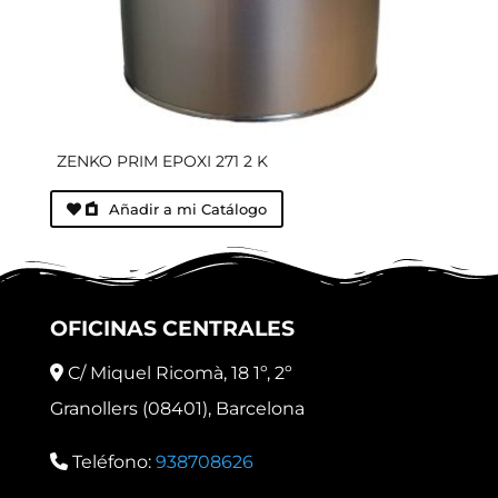
ZENKO PRIM EPOXI 271 2 K
Añadir a mi Catálogo
OFICINAS CENTRALES
C/ Miquel Ricomà, 18 1º, 2º
Granollers (08401), Barcelona
Teléfono:
938708626