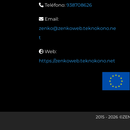
Teléfono:
938708626
Email:
zenko@zenkoweb.teknokono.ne
t
Web:
https://zenkoweb.teknokono.net
2015 - 2026 ©ZE