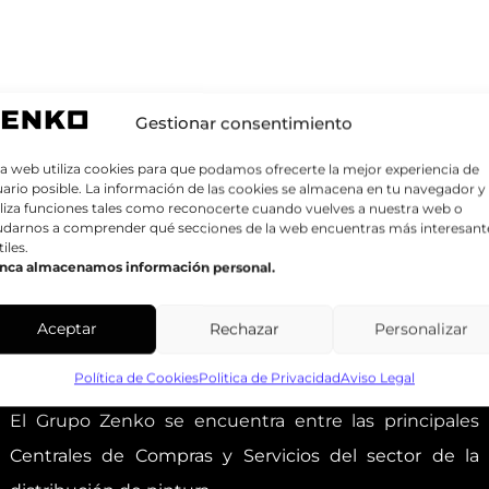
Gestionar consentimiento
a web utiliza cookies para que podamos ofrecerte la mejor experiencia de
ario posible. La información de las cookies se almacena en tu navegador y
liza funciones tales como reconocerte cuando vuelves a nuestra web o
udarnos a comprender qué secciones de la web encuentras más interesant
tiles.
nca almacenamos información personal.
Aceptar
Rechazar
Personalizar
GRUPO ZENKO
Política de Cookies
Politica de Privacidad
Aviso Legal
El Grupo Zenko se encuentra entre las principales
Centrales de Compras y Servicios del sector de la