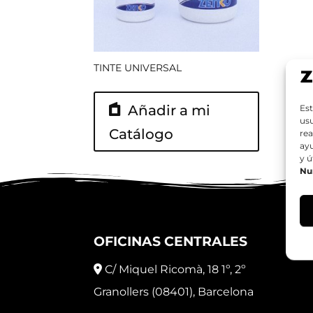
TINTE UNIVERSAL
Añadir a mi
Est
usu
Catálogo
rea
ay
y ú
Nu
OFICINAS CENTRALES
C/ Miquel Ricomà, 18 1º, 2º
Granollers (08401), Barcelona