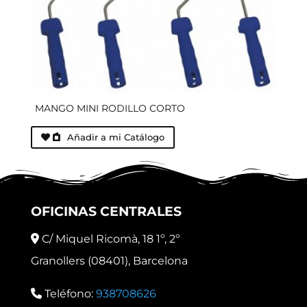
MANGO MINI RODILLO CORTO
Añadir a mi Catálogo
OFICINAS CENTRALES
C/ Miquel Ricomà, 18 1º, 2º
Granollers (08401), Barcelona
Teléfono:
938708626