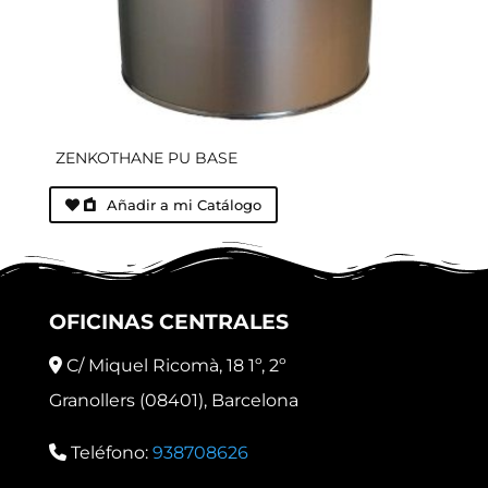
ZENKOTHANE PU BASE
Añadir a mi Catálogo
OFICINAS CENTRALES
C/ Miquel Ricomà, 18 1º, 2º
Granollers (08401), Barcelona
Teléfono:
938708626