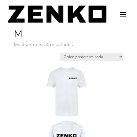
Inicio
/ Tamaño del producto / M
M
Mostrando los 4 resultados