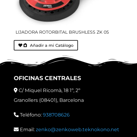
LIJADORA ROTORBITAL BRUSHLESS ZK 05
Añadir a mi Catálogo
OFICINAS CENTRALES
C/ Miquel Ricomà, 18 1º, 2º
Granollers (08401), Barcelona
Teléfono:
938708626
Email:
zenko@zenkoweb.teknokono.net