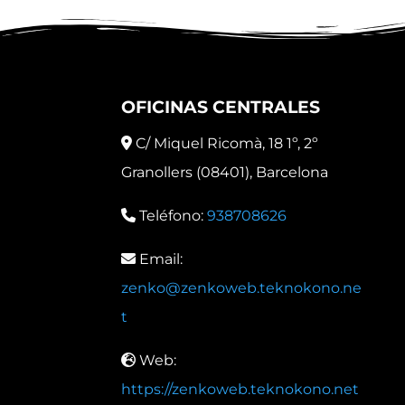
OFICINAS CENTRALES
C/ Miquel Ricomà, 18 1º, 2º
Granollers (08401), Barcelona
Teléfono:
938708626
Email:
zenko@zenkoweb.teknokono.ne
t
Web:
https://zenkoweb.teknokono.net