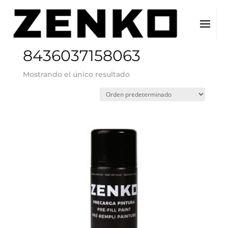
Inicio
/ EAN del producto / 8436037158063
8436037158063
Mostrando el único resultado