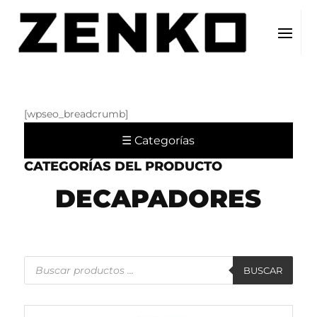
[wpseo_breadcrumb]
☰ Categorías
CATEGORÍAS DEL PRODUCTO
DECAPADORES
Búsqueda
de
BUSCAR
productos