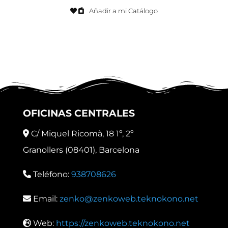
Añadir a mi Catálogo
OFICINAS CENTRALES
C/ Miquel Ricomà, 18 1º, 2º
Granollers (08401), Barcelona
Teléfono:
938708626
Email:
zenko@zenkoweb.teknokono.net
Web:
https://zenkoweb.teknokono.net