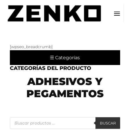
[wpseo_breadcrumb]
☰ Categorías
CATEGORÍAS DEL PRODUCTO
ADHESIVOS Y
PEGAMENTOS
Búsqueda
de
BUSCAR
productos